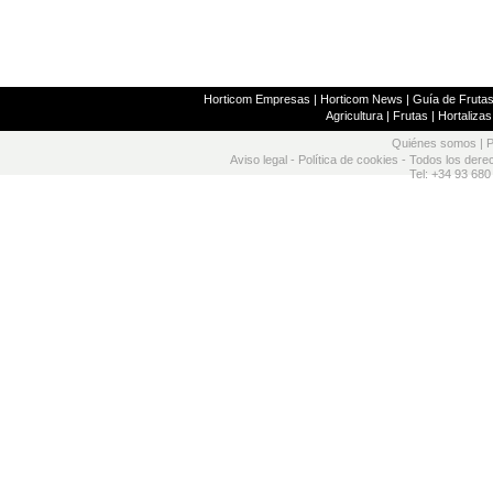
Horticom Empresas
|
Horticom News
|
Guía de Frutas
Agricultura
|
Frutas
|
Hortalizas
Quiénes somos
|
P
Aviso legal
-
Política de cookies
- Todos los dere
Tel: +34 93 680