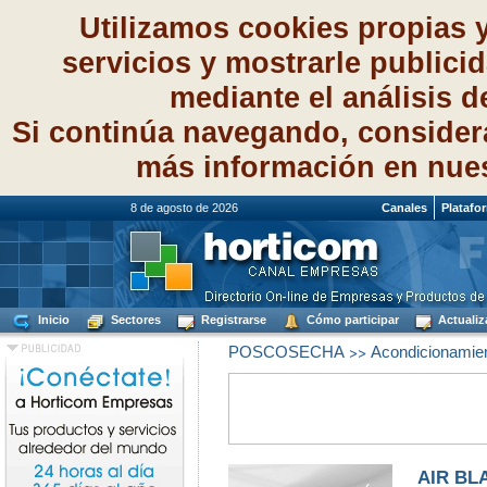
Utilizamos cookies propias 
servicios y mostrarle publici
mediante el análisis 
Si continúa navegando, consider
más información en nue
8 de agosto de 2026
Canales
Platafo
Inicio
Sectores
Registrarse
Cómo participar
Actualiz
>>
POSCOSECHA
Acondicionamien
AIR BLA