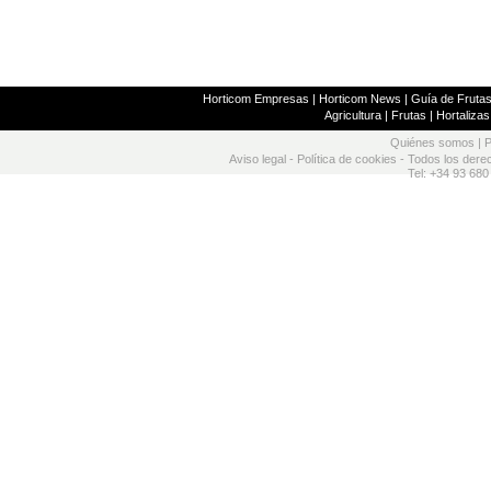
Horticom Empresas
|
Horticom News
|
Guía de Frutas
Agricultura
|
Frutas
|
Hortalizas
Quiénes somos
|
P
Aviso legal
-
Política de cookies
- Todos los dere
Tel: +34 93 680