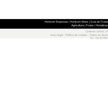
Horticom Empresas
|
Horticom News
|
Guía de Frutas
Agricultura
|
Frutas
|
Hortalizas
Quiénes somos
|
P
Aviso legal
-
Política de cookies
- Todos los dere
Tel: +34 93 680