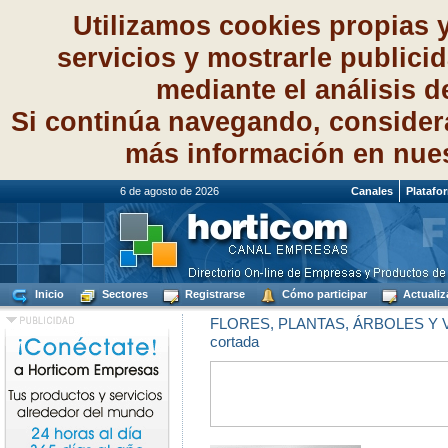
Utilizamos cookies propias 
servicios y mostrarle publici
mediante el análisis 
Si continúa navegando, consider
más información en nue
6 de agosto de 2026
Canales
Platafo
Inicio
Sectores
Registrarse
Cómo participar
Actualiz
FLORES, PLANTAS, ÁRBOLES Y
cortada