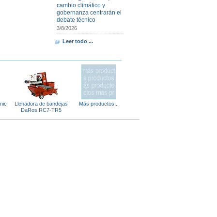
cambio climático y
gobernanza centrarán el
debate técnico
3/8/2026
Leer todo ...
nic
Llenadora de bandejas
Más productos...
DaRos RC7-TR5