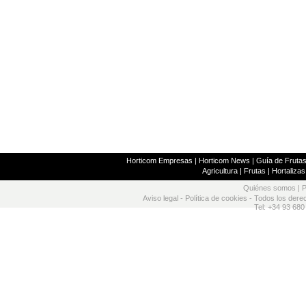
Horticom Empresas
|
Horticom News
|
Guía de Frutas
Agricultura
|
Frutas
|
Hortalizas
Quiénes somos
|
P
Aviso legal
-
Política de cookies
- Todos los dere
Tel: +34 93 680