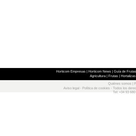
Horticom Empresas
|
Horticom News
|
Guía de Frutas
Agricultura
|
Frutas
|
Hortalizas
Quiénes somos
|
P
Aviso legal
-
Política de cookies
- Todos los dere
Tel: +34 93 680