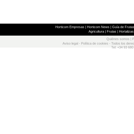
Horticom Empresas
|
Horticom News
|
Guía de Frutas
Agricultura
|
Frutas
|
Hortalizas
Quiénes somos
|
P
Aviso legal
-
Política de cookies
- Todos los dere
Tel: +34 93 680