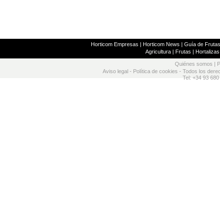
Horticom Empresas
|
Horticom News
|
Guía de Frutas
Agricultura
|
Frutas
|
Hortalizas
Quiénes somos
|
P
Aviso legal
-
Política de cookies
- Todos los dere
Tel: +34 93 680