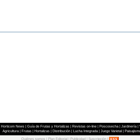
|
Horticom News
|
Guía de Frutas y Hortalizas
|
Revistas on-line
|
Poscosecha
|
Jardinería
|
Agricultura
|
Frutas
|
Hortalizas
|
Distribución
|
Lucha Integrada
|
Juego Varietal
|
Paisajism
Quiénes somos
|
Plan Editorial
|
Publicidad
|
Suscripción
|