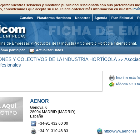
ejorar nuestros servicios y mostrarle publicidad relacionada con sus preferencias me
o, consideramos que acepta su uso. Puede obtener más información en nuestra
Polí
 2026
Canales
Plataforma Horticom
Nosotros
Agenda
Plan Editorial
P
ómo participar
Actualizar Datos
>>
ONES Y COLECTIVOS DE LA INDUSTRIA HORTÍCOLA
Asociac
ofesionales
Imprime esta fi
Añádela a tus fa
AENOR
Génova, 6
28004 MADRID (MADRID)
España
+34-91 432 60 00
+34-91 310 46 83
http://www.aenor.es