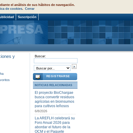
diante el análisis de sus hábitos de navegación.
tica de cookies
.
Cerrar
ublicidad
Suscripción
iones y
Buscar:
cha
REGISTRARSE
voritos
NOTICIAS RELACIONADAS
El proyecto BioChargae
busca convertir residuos
agrícolas en bioinsumos
para cultivos leñosos
6/8/2026
La AREFLH celebrará su
Foro Anual 2026 para
abordar el futuro de la
OCM y el Paquete