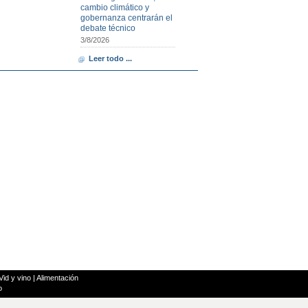
cambio climático y
gobernanza centrarán el
debate técnico
3/8/2026
Leer todo ...
Vid y vino
|
Alimentación
o