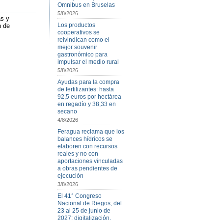
Omnibus en Bruselas
5/8/2026
as y
Los productos
n de
cooperativos se
reivindican como el
mejor souvenir
gastronómico para
impulsar el medio rural
5/8/2026
Ayudas para la compra
de fertilizantes: hasta
92,5 euros por hectárea
en regadío y 38,33 en
secano
4/8/2026
Feragua reclama que los
balances hídricos se
elaboren con recursos
reales y no con
aportaciones vinculadas
a obras pendientes de
ejecución
3/8/2026
El 41° Congreso
Nacional de Riegos, del
23 al 25 de junio de
2027: digitalización,