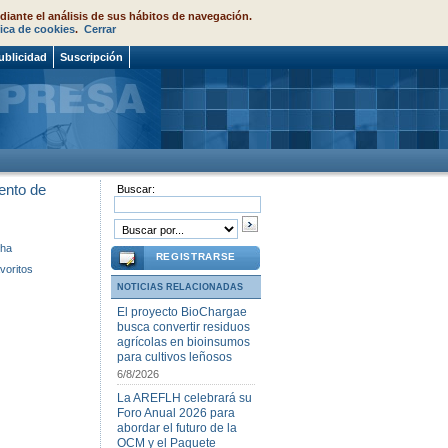
diante el análisis de sus hábitos de navegación.
tica de cookies
.
Cerrar
ublicidad
Suscripción
ento de
Buscar:
cha
REGISTRARSE
voritos
NOTICIAS RELACIONADAS
El proyecto BioChargae
busca convertir residuos
agrícolas en bioinsumos
para cultivos leñosos
6/8/2026
La AREFLH celebrará su
Foro Anual 2026 para
abordar el futuro de la
OCM y el Paquete