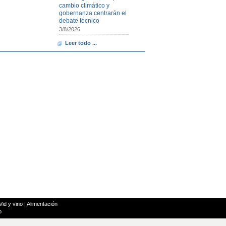
cambio climático y
gobernanza centrarán el
debate técnico
3/8/2026
Leer todo ...
Vid y vino
|
Alimentación
o