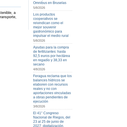
Omnibus en Bruselas
5/8/2026
tenible, a
Los productos
transporte,
cooperativos se
reivindican como el
mejor souvenir
gastronómico para
impulsar el medio rural
5/8/2026
Ayudas para la compra
de fertilizantes: hasta
92,5 euros por hectárea
en regadío y 38,33 en
secano
4/8/2026
Feragua reclama que los
balances hídricos se
elaboren con recursos
reales y no con
aportaciones vinculadas
a obras pendientes de
ejecución
3/8/2026
El 41° Congreso
Nacional de Riegos, del
23 al 25 de junio de
2027: digitalización,