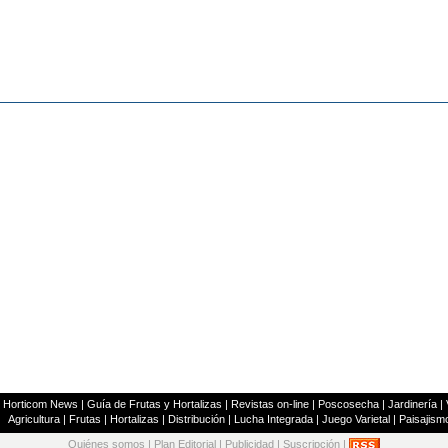
|
Horticom News
|
Guía de Frutas y Hortalizas
|
Revistas on-line
|
Poscosecha
|
Jardinería
|
Agricultura
|
Frutas
|
Hortalizas
|
Distribución
|
Lucha Integrada
|
Juego Varietal
|
Paisajism
Quiénes somos
|
Plan Editorial
|
Publicidad
|
Suscripción
|