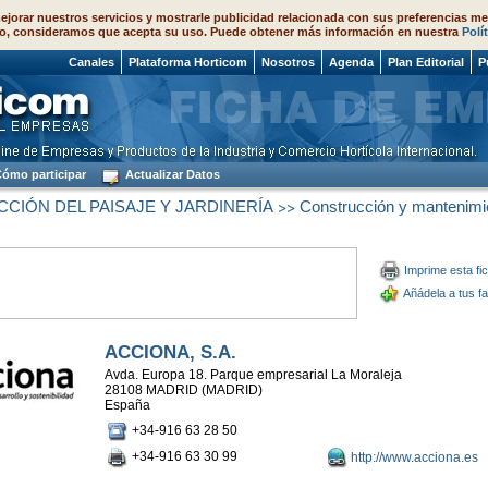
ejorar nuestros servicios y mostrarle publicidad relacionada con sus preferencias me
o, consideramos que acepta su uso. Puede obtener más información en nuestra
Polí
 2026
Canales
Plataforma Horticom
Nosotros
Agenda
Plan Editorial
P
ómo participar
Actualizar Datos
>>
CIÓN DEL PAISAJE Y JARDINERÍA
Construcción y mantenimi
Imprime esta fi
Añádela a tus fa
ACCIONA, S.A.
Avda. Europa 18. Parque empresarial La Moraleja
28108 MADRID (MADRID)
España
+34-916 63 28 50
+34-916 63 30 99
http://www.acciona.es