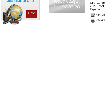
Ctra. Córdo
29200 MÁL
España
+34-95
+34-95