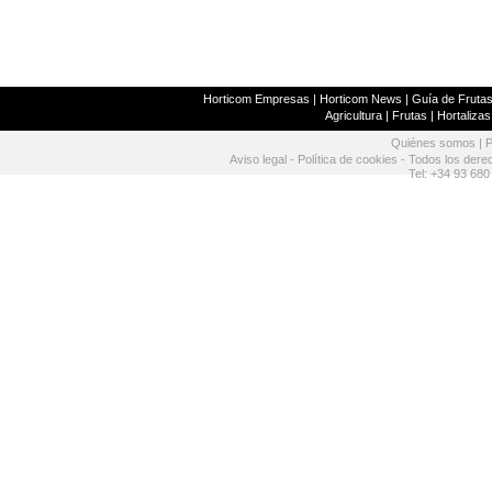
Horticom Empresas
|
Horticom News
|
Guía de Frutas
Agricultura
|
Frutas
|
Hortalizas
Quiénes somos
|
P
Aviso legal
-
Política de cookies
- Todos los dere
Tel: +34 93 680