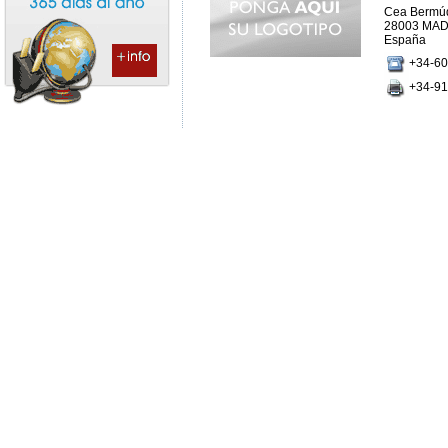
Cea Bermúd
28003 MAD
España
+34-60
+34-91