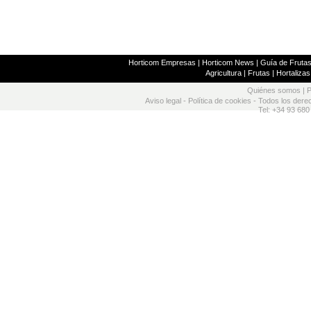
Horticom Empresas
|
Horticom News
|
Guía de Frutas
Agricultura
|
Frutas
|
Hortalizas
Quiénes somos
|
P
Aviso legal
-
Política de cookies
- Todos los dere
Tel: +34 93 680