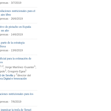
presas · 3/7/2019
daciones nutricionales para el
 aire libre
presas · 26/6/2019
ltivo de pistacho en España
 un año
presas · 14/6/2019
parte de la estrategia
fresa
presas · 13/6/2019
ficial para la estimación de
cos
1,2
1
z
; Jorge Martínez-Guanter
;
1
1
polo
; Gregorio Egea
2
 de Sevilla
y
director del
ra Digital e Innovación
iones nutricionales para los
presas · 7/6/2019
 impulsar la trufa de Teruel