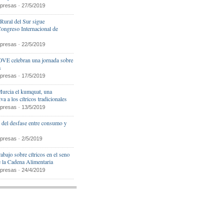
presas · 27/5/2019
Rural del Sur sigue
Congreso Internacional de
presas · 22/5/2019
VE celebran una jornada sobre
a
presas · 17/5/2019
Murcia el kumquat, una
va a los cítricos tradicionales
presas · 13/5/2019
e del desfase entre consumo y
o
presas · 2/5/2019
bajo sobre cítricos en el seno
e la Cadena Alimentaria
presas · 24/4/2019