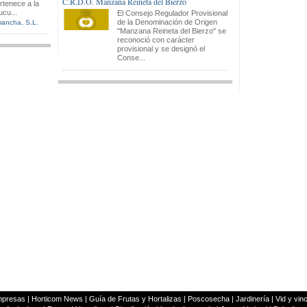
C.R.D.O. Manzana Reineta del Bierzo
rtenece a la
ucu...
El Consejo Regulador Provisional
de la Denominación de Origen
mancha, S.L.
"Manzana Reineta del Bierzo" se
reconoció con carácter
provisional y se designó el
Conse...
mpresas
|
Horticom News
|
Guía de Frutas y Hortalizas
|
Poscosecha
|
Jardinería
|
Vid y vin