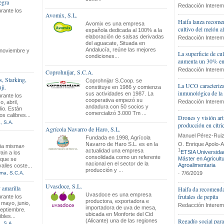
egra
Redacción Interem
rante los
Avomix, S.L.
Haifa lanza recomen
Avomix es una empresa
cultivo del melón al
española dedicada al 100% a la
elaboración de salsas derivadas
Redacción Interem
del aguacate, Situada en
Andalucía, reúne las mejores
,noviembre y
La superficie de cu
condiciones...
aumenta un 30% en
Redacción Interem
Coprohníjar, S.C.A.
, Starking,
Coprohnijar S.Coop. se
La UCO caracteriza 
ji.
constituye en 1986 y comienza
inmunológica de la 
sus actividades en 1987. La
rante los
cooperativa empezó su
Redacción Interem
, abril,
andadura con 50 socios y
lio. Están
comercializó 3.000 Tm ...
os calibres...
Drones y visión arti
, S.A.
producción en cítri
Agrícola Navarro de Haro, S.L.
Manuel Pérez-Rui
Fundada en 1998, Agrícola
O. Enrique Apolo-A
Navarro de Haro S.L. es en la
cia misma»
actualidad una empresa
1
ETSIA Universidad
ain a los
consolidada como un referente
Máster en Agricultu
 que se
nacional en el sector de la
Agroalimentaria
valles coste...
producción y ...
· 7/6/2019
ma, S.C.A.
Uvasdoce, S.L.
 amarilla
Haifa da recomendac
Uvasdoce es una empresa
frutales de pepita
rante los
productora, exportadora e
 mayo, junio,
Redacción Interem
importadora de uva de mesa,
septiembre.
ubicada en Monforte del Cid
bles...
Regadío social para
(Alicante) una de las regiones
, S.A.