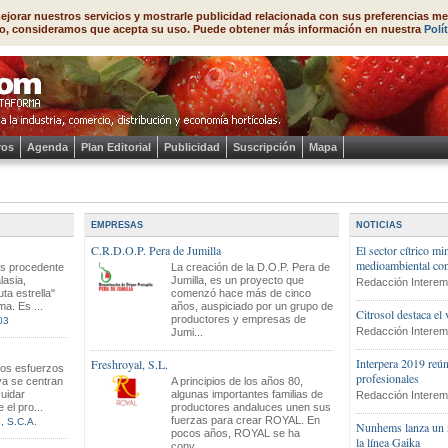
ejorar nuestros servicios y mostrarle publicidad relacionada con sus preferencias me
o, consideramos que acepta su uso. Puede obtener más información en nuestra
Polí
ros
Agenda
Plan Editorial
Publicidad
Suscripción
Mapa
EMPRESAS
NOTICIAS
C.R.D.O.P. Pera de Jumilla
El sector cítrico m
medioambiental co
s procedente
La creación de la D.O.P. Pera de
lasia,
Jumilla, es un proyecto que
Redacción Interem
ta estrella"
comenzó hace más de cinco
ma. Es ...
años, auspiciado por un grupo de
Citrosol destaca el
productores y empresas de
03
Redacción Interem
Jumi...
Interpera 2019 reú
Freshroyal, S.L.
los esfuerzos
profesionales
va se centran
A principios de los años 80,
cuidar
algunas importantes familias de
Redacción Interem
el pro...
productores andaluces unen sus
fuerzas para crear ROYAL. En
, S.C.A.
Nunhems lanza un n
pocos años, ROYAL se ha
la línea Gaika
conv...