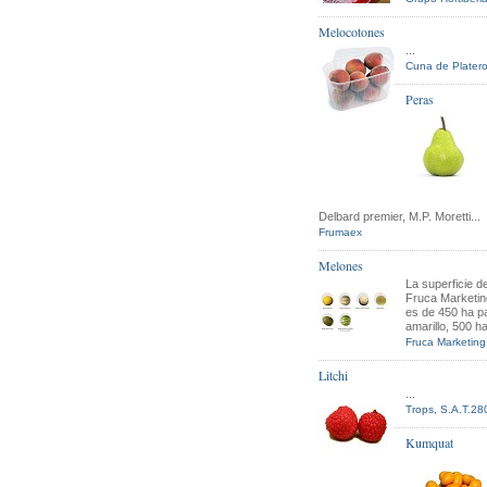
Melocotones
...
Cuna de Platero
Peras
Delbard premier, M.P. Moretti...
Frumaex
Melones
La superficie de
Fruca Marketin
es de 450 ha p
amarillo, 500 ha
Fruca Marketing
Litchi
...
Trops, S.A.T.28
Kumquat