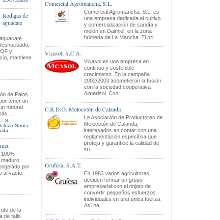
S.A.T.2803
Comercial Agromancha, S.L.
Comercial Agromancha, S.L. es
Rodajas de
una empresa dedicada al cultivo
aguacate
y comercialización de sandía y
melón en Daimiel, en la zona
húmeda de La Mancha. El ori...
aguacate
deshuesado,
IQF y
Vicasol, S.C.A.
cío, mantiene
Vicasol es una empresa en
continuo y sostenible
crecimiento. En la campaña
2002/2003 acometieron la fusión
con la sociedad cooperativa
Almerisol. Con ...
són de Palos
por tener un
un natural
C.R.D.O. Melocotón de Calanda
ás ...
La Asociación de Productores de
 - S.
Melocotón de Calanda,
daluza Santa
interesados en contar con una
bida
reglamentación específica que
proteja y garantice la calidad de
omix
su...
l 100%
 maduro,
Grufesa, S.A.T.
ongelado por
 al vacío,
En 1983 varios agricultores
deciden formar un grupo
empresarial con el objeto de
convertir pequeños esfuerzos
individuales en una única fuerza.
Así na...
ruto de la
 de tallo