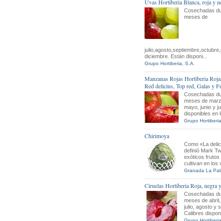
Uvas Hortiberia Blanca, roja y n
Cosechadas du
meses de
julio,agosto,septiembre,octubre
diciembre. Están disponi...
Grupo Hortiberia, S.A.
Manzanas Rojas Hortiberia Rojas
Red delicius, Top red, Galas y Fu
Cosechadas du
meses de marzo
mayo, junio y ju
disponibles en l
Grupo Hortiberia
Chirimoya
Como «La deli
definió Mark Tw
exóticos frutos
cultivan en los 
Granada La Pal
Ciruelas Hortiberia Roja, negra y
Cosechadas du
meses de abril,
julio, agosto y 
Calibres disponi
Grupo Hortiberia