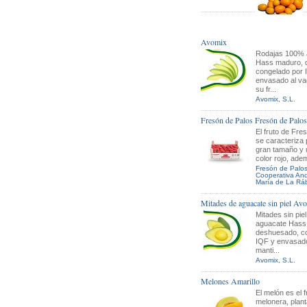
Avomix
Rodajas 100% 
Hass maduro, 
congelado por 
envasado al va
su fr...
Avomix, S.L.
Fresón de Palos Fresón de Palos
El fruto de Fre
se caracteriza 
gran tamaño y 
color rojo, adem
Fresón de Palos
Cooperativa An
María de La Rá
Mitades de aguacate sin piel Av
Mitades sin pie
aguacate Hass
deshuesado, c
IQF y envasado
manti...
Avomix, S.L.
Melones Amarillo
El melón es el f
melonera, planta