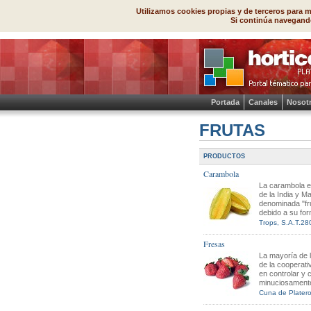
Utilizamos cookies propias y de terceros para m
Si continúa navegand
Portada
Canales
Nosot
FRUTAS
PRODUCTOS
Carambola
La carambola e
de la India y Ma
denominada "fru
debido a su for
Trops, S.A.T.28
Fresas
La mayoría de 
de la cooperati
en controlar y 
minuciosamente 
Cuna de Platero