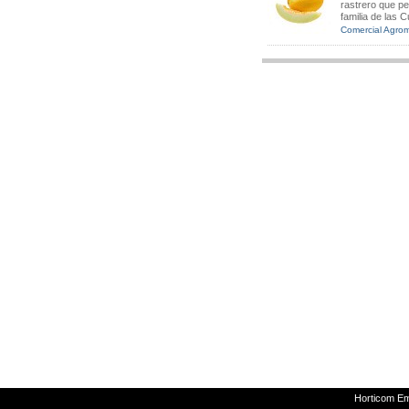
rastrero que pe
familia de las C
Comercial Agro
Horticom E