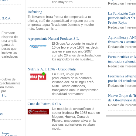
con mayor tra...
Redacción Interem
Refruiting
La Fundación Caja 
Te llevamos fruta fresca de temporada a tu
patrocinando el 5°
, S.C.A.
oficina, café de especialidad en grano para tu
Frutos Rojos
empresa, agua filtrada con ósmosis y mucho
Redacción Interem
más. Nuestra misi...
Frumaex
Agromillora y ANO
dispone de
Agroponiente Natural Produce, S.L.
una amplia
frutales en Cataluñ
El Grupo Agroponiente nació el
gama de
Redacción Interem
16 de febrero de 1987, es decir,
peras que
que en el pasado año 2007
incluye las
cumplió 20 años de actividad con
Earmur cultiva en 
variedades
los agricultores de nuestro...
innovadora alternati
Redacción Interem
Nufri, S.A.T. 1596 - Grupo Nufri
En 1973, un grupo de
Freshuelva adviert
productores de la comarca
 cultivo de
precio del arándan
leridana del Pla d'Urgell creó
g actualmente
Redacción Interem
Nufri. Desde entonces,
ara melón
trabajamos con un compromiso
 par...
de calidad permanent...
Nuevo Grupo de Tra
, S.L.
del Observatorio d
Cuna de Platero, S.C.A.
Redacción Interem
Un modelo de evoluciónen el
sector frutícula En 1988 nace en
03
Moguer, Huelva, Cuna de
Platero, una cooperativa en la
que sus agricultores estaban
movi...
...
Trops,