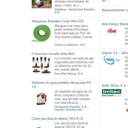
de ...
distintas necesidades de
agua, o bien, en c...
Representaciones y 
Gardena - Husqvarna España,
S.A.
...
Mangueras flexolátex Cofan 90014251
Ribe Energy Machi
Manguera de riego para
Ri
jardín modelo Flexolatex.
20
Está fabricada en PVC de
co
muy buena calidad. Cuenta
de
...
la
Cofan La Mancha, S.A.
Gimon, S.L. - Divi
Conexiones roscadas Rain Bird
Gi
La conexión roscada de alta
40
seguridad para tuberías con
es
un diámetro exterior de 16
im
mm puede utilizar...
so
Rain Bird Ibérica, S.A.
do
Depósitos de agua portátiles Husqvarna WT
Irritec Iberia, S.A.
15i
...
Un depósito de agua de 15
litros compacto y fácil de
Ga
usar, que permite trabajar
con total eficacia. ...
S.
Husqvarna España, S.A. -
División Construcción
Cierre para final de tubería 700-CF-22
Los cierres para final de
tubería 700-CF-22 se