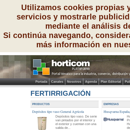
Utilizamos cookies propias 
servicios y mostrarle publici
mediante el análisis 
Si continúa navegando, consider
más información en nue
Portada
Canales
Nosotros
Agenda
Plan Editorial
Pub
FERTIRRIGACIÓN
PRODUCTOS
EMPRESAS
Depósitos tipo vaso General Agrícola
Husqvarna España,
Depósitos tipo vaso. De serie
Hu
van pintados por el interior y
Pr
el exterior y cuentan con una
Hu
salida de...
de