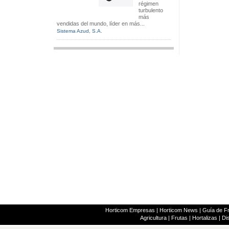
régimen
turbulento
más
vendidas del mundo, líder en más...
Sistema Azud, S.A.
Horticom Empresas
|
Horticom News
|
Guía de Fr
Agricultura
|
Frutas
|
Hortalizas
|
Dis