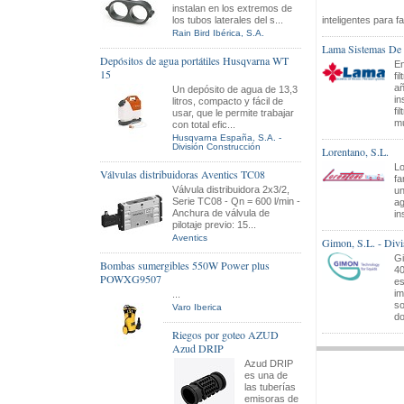
instalan en los extremos de
los tubos laterales del s...
inteligentes para fac
Rain Bird Ibérica, S.A.
Lama Sistemas De F
Depósitos de agua portátiles Husqvarna WT
En
15
fi
añ
Un depósito de agua de 13,3
in
litros, compacto y fácil de
fi
usar, que le permite trabajar
mu
con total efic...
Husqvarna España, S.A. -
División Construcción
Lorentano, S.L.
Lo
Válvulas distribuidoras Aventics TC08
fa
Válvula distribuidora 2x3/2,
un
Serie TC08 - Qn = 600 l/min -
ag
Anchura de válvula de
in
pilotaje previo: 15...
Aventics
Gimon, S.L. - Div
Gi
Bombas sumergibles 550W Power plus
40
POWXG9507
es
im
...
so
Varo Iberica
do
Riegos por goteo AZUD
Azud DRIP
Azud DRIP
es una de
las tuberías
emisoras de