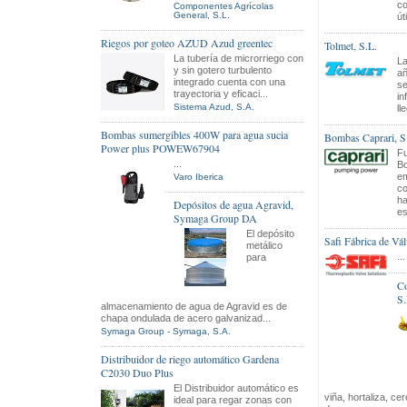
co
Componentes Agrícolas
General, S.L.
út
Riegos por goteo AZUD Azud greentec
Tolmet, S.L.
La tubería de microrriego con
La
y sin gotero turbulento
añ
integrado cuenta con una
se
trayectoria y eficaci...
in
Sistema Azud, S.A.
ll
Bombas sumergibles 400W para agua sucia
Bombas Caprari, S
Power plus POWEW67904
Fu
...
Bo
em
Varo Iberica
co
ha
Depósitos de agua Agravid,
es
Symaga Group DA
El depósito
Safi Fábrica de Vál
metálico
...
para
Co
S.
almacenamiento de agua de Agravid es de
chapa ondulada de acero galvanizad...
Symaga Group - Symaga, S.A.
Distribuidor de riego automático Gardena
C2030 Duo Plus
El Distribuidor automático es
viña, hortaliza, ce
ideal para regar zonas con