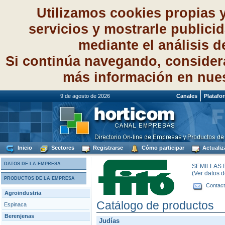
Utilizamos cookies propias 
servicios y mostrarle publici
mediante el análisis 
Si continúa navegando, consider
más información en nue
9 de agosto de 2026
Canales
Platafo
Inicio
Sectores
Registrarse
Cómo participar
Actualiz
DATOS DE LA EMPRESA
SEMILLAS F
(Ver datos 
PRODUCTOS DE LA EMPRESA
Contact
Agroindustria
Catálogo de productos
Espinaca
Berenjenas
Judías