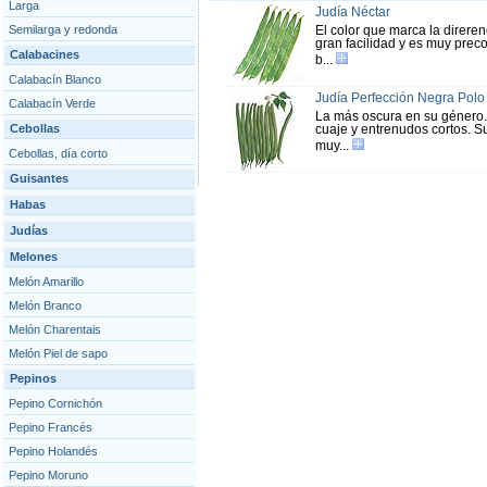
Larga
Judía Néctar
Semilarga y redonda
El color que marca la direren
gran facilidad y es muy preco
Calabacines
b...
Calabacín Blanco
Judía Perfección Negra Polo
Calabacín Verde
La más oscura en su género. 
Cebollas
cuaje y entrenudos cortos. Su
muy...
Cebollas, día corto
Guisantes
Habas
Judías
Melones
Melón Amarillo
Melón Branco
Melón Charentais
Melón Piel de sapo
Pepinos
Pepino Cornichón
Pepino Francés
Pepino Holandés
Pepino Moruno