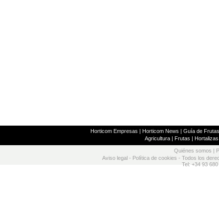
Horticom Empresas
|
Horticom News
|
Guía de Frutas
Agricultura
|
Frutas
|
Hortalizas
Quiénes somos
|
P
Aviso legal
-
Política de cookies
- Todos los dere
Tel: +34 93 680