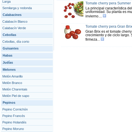
Larga
Tomate cherry pera Summer 
Semilarga y redonda
La principal característica 
uniformidad. Su planta es muy
Calabacines
invierno....
Calabacín Blanco
Tomate cherry pera Gran Bri
Calabacín Verde
Gran Brix es el tomate cherry
Cebollas
crecimiento y de ciclo largo.
firmeza...
Cebollas, día corto
Guisantes
Habas
Judías
Melones
Melón Amarillo
Melón Branco
Melón Charentais
Melón Piel de sapo
Pepinos
Pepino Cornichón
Pepino Francés
Pepino Holandés
Pepino Moruno