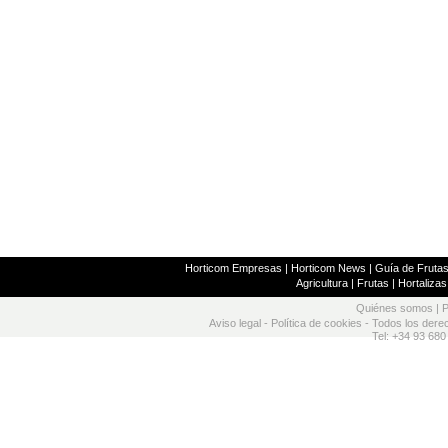
Horticom Empresas
|
Horticom News
|
Guía de Frutas
Agricultura
|
Frutas
|
Hortalizas
Quiénes somos
|
P
Aviso legal
-
Política de cookies
- Todos los dere
Tel: +34 93 680