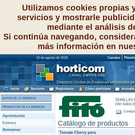
Utilizamos cookies propias 
servicios y mostrarle publici
mediante el análisis 
Si continúa navegando, consider
más información en nue
10 de agosto de 2026
Canales
Plataf
Inicio
Sectores
Registrarse
Cómo participar
Actualiz
DATOS DE LA EMPRESA
SEMILLAS F
(Ver datos 
PRODUCTOS DE LA EMPRESA
Contact
Agroindustria
Catálogo de productos
Espinaca
Berenjenas
Tomate Cherry pera