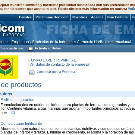
ejorar nuestros servicios y mostrarle publicidad relacionada con sus preferencias me
o, consideramos que acepta su uso. Puede obtener más información en nuestra
Polí
 2026
Canales
Plataforma Horticom
Nosotros
Agenda
Plan Editorial
P
ómo participar
Actualizar Datos
COMPO EXPERT SPAIN, S.L.
(Ver datos de contacto de la empresa)
Contactar con la Empresa
 de productos
íquidos
Fertilizante geranios
Formulación rica en nutrientes idónea para plantas de terraza como geranios y otr
flor. Contiene vitanica, algas marinas que aportan importantes principios activos pa
que ...
Compo guano fertilizante
Abono de origen natural que contiene sustancias nutritivas y compuestos orgánic
plantas de interior y terraza. Estimula el crecimiento, el aroma y la floración de las