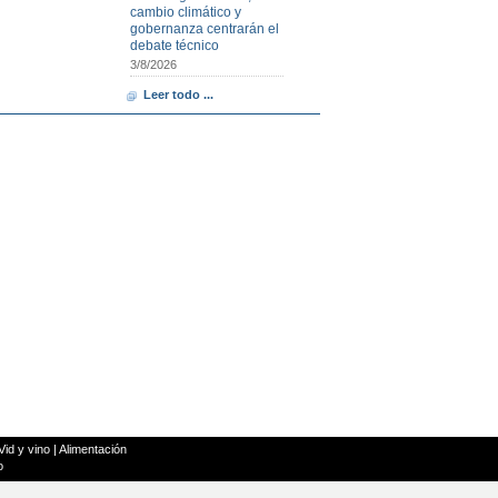
cambio climático y
gobernanza centrarán el
debate técnico
3/8/2026
Leer todo ...
Vid y vino
|
Alimentación
o