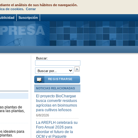
diante el análisis de sus hábitos de navegación.
tica de cookies
.
Cerrar
ublicidad
Suscripción
Buscar:
REGISTRARSE
NOTICIAS RELACIONADAS
El proyecto BioChargae
busca convertir residuos
agrícolas en bioinsumos
as plantas de
para cultivos leñosos
ra las plantas,
6/8/2026
La AREFLH celebrará su
Foro Anual 2026 para
os ideales para
abordar el futuro de la
 plantas.
OCM y el Paquete