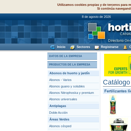
Utilizamos cookies propias y de terceros para m
Si continúa navegand
8 de agosto de
Inicio
Sectores
Registrarse
C
DATOS DE LA EMPRESA
PRODUCTOS DE LA EMPRESA
Abonos de huerto y jardín
Abonos - Varios
Catálogo
Abonos guano y solubles
Fertilizantes l
Abonos Nitrophoska y premium
Abonos universales
Antiplagas
Doble Acción
Áreas Verdes
Abonos césped