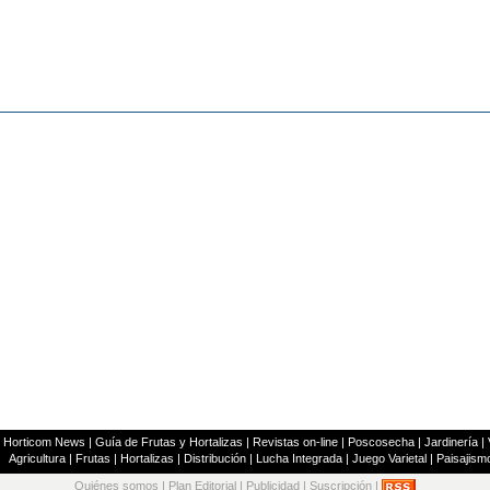
|
Horticom News
|
Guía de Frutas y Hortalizas
|
Revistas on-line
|
Poscosecha
|
Jardinería
|
Agricultura
|
Frutas
|
Hortalizas
|
Distribución
|
Lucha Integrada
|
Juego Varietal
|
Paisajism
Quiénes somos
|
Plan Editorial
|
Publicidad
|
Suscripción
|