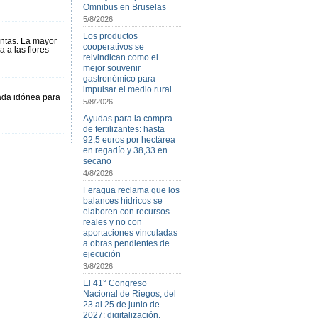
Omnibus en Bruselas
5/8/2026
Los productos
entas. La mayor
cooperativos se
 a las flores
reivindican como el
mejor souvenir
gastronómico para
impulsar el medio rural
rada idónea para
5/8/2026
Ayudas para la compra
de fertilizantes: hasta
92,5 euros por hectárea
en regadío y 38,33 en
secano
4/8/2026
Feragua reclama que los
balances hídricos se
elaboren con recursos
reales y no con
aportaciones vinculadas
a obras pendientes de
ejecución
3/8/2026
El 41° Congreso
Nacional de Riegos, del
23 al 25 de junio de
2027: digitalización,