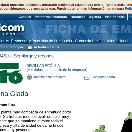
ejorar nuestros servicios y mostrarle publicidad relacionada con sus preferencias me
o, consideramos que acepta su uso. Puede obtener más información en nuestra
Polí
 2026
Canales
Plataforma Horticom
Nosotros
Agenda
Plan Editorial
P
ómo participar
Actualizar Datos
>>
NAS
Semilarga y redonda
SEMILLAS FITÓ, S.A.
(Ver datos de contacto de la empresa)
Imprime este producto
Contactar Ahora
ena Giada
más fura.
 planta muy compacta de entrenudo corto
. Su fruto es redondo-oval, de color muy
lante que se mantiene durante todo el
ureza y alta densidad de carne lo que
utos muy pesados.