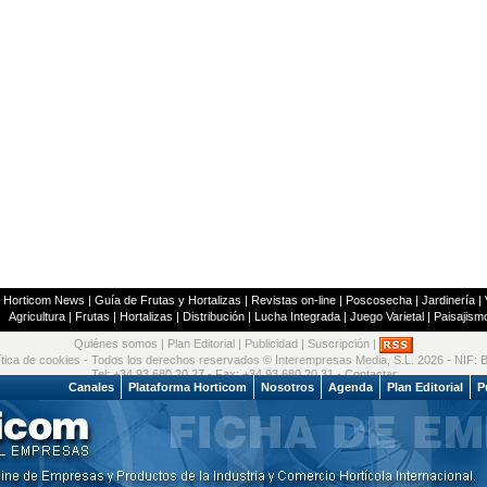
|
Horticom News
|
Guía de Frutas y Hortalizas
|
Revistas on-line
|
Poscosecha
|
Jardinería
|
Agricultura
|
Frutas
|
Hortalizas
|
Distribución
|
Lucha Integrada
|
Juego Varietal
|
Paisajism
Quiénes somos
|
Plan Editorial
|
Publicidad
|
Suscripción
|
ítica de cookies
- Todos los derechos reservados © Interempresas Media, S.L. 2026 - NIF:
Tel: +34 93 680 20 27 - Fax: +34 93 680 20 31 -
Contactar
 2026
Canales
Plataforma Horticom
Nosotros
Agenda
Plan Editorial
P