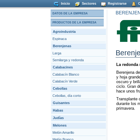
Inicio
Sectores
Registrarse
C
BERENJE
DATOS DE LA EMPRESA
PRODUCTOS DE LA EMPRESA
Agroindustria
Espinaca
Berenjenas
Berenj
Larga
Semilarga y redonda
La redonda 
Calabacines
Berenjena de
Calabacín Blanco
y hoja grande
Calabacín Verde
oscuro y bril
ciclo. Gran d
Cebollas
hace unos fr
Cebollas, día corto
Transplante d
Guisantes
durante los 
primavera.
Habas
Judías
Melones
Melón Amarillo
Melón Branco