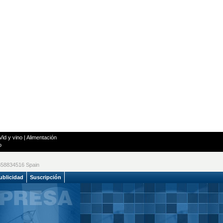
Vid y vino
|
Alimentación
o
 B58834516 Spain
ublicidad
Suscripción