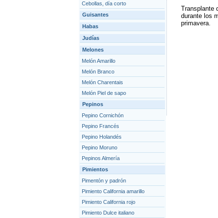
Cebollas, día corto
Transplante d
Guisantes
durante los 
primavera.
Habas
Judías
Melones
Melón Amarillo
Melón Branco
Melón Charentais
Melón Piel de sapo
Pepinos
Pepino Cornichón
Pepino Francés
Pepino Holandés
Pepino Moruno
Pepinos Almería
Pimientos
Pimentón y padrón
Pimiento California amarillo
Pimiento California rojo
Pimiento Dulce italiano