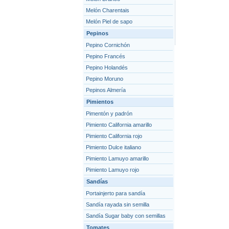
Melón Charentais
Melón Piel de sapo
Pepinos
Pepino Cornichón
Pepino Francés
Pepino Holandés
Pepino Moruno
Pepinos Almería
Pimientos
Pimentón y padrón
Pimiento California amarillo
Pimiento California rojo
Pimiento Dulce italiano
Pimiento Lamuyo amarillo
Pimiento Lamuyo rojo
Sandías
Portainjerto para sandía
Sandía rayada sin semilla
Sandía Sugar baby con semillas
Tomates