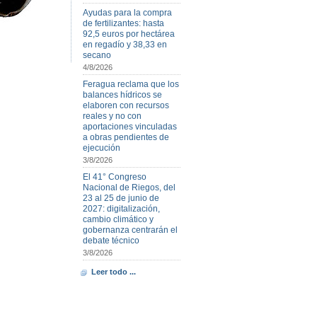
Ayudas para la compra
de fertilizantes: hasta
92,5 euros por hectárea
en regadío y 38,33 en
secano
4/8/2026
Feragua reclama que los
balances hídricos se
elaboren con recursos
reales y no con
aportaciones vinculadas
a obras pendientes de
ejecución
3/8/2026
El 41° Congreso
Nacional de Riegos, del
23 al 25 de junio de
2027: digitalización,
cambio climático y
gobernanza centrarán el
debate técnico
3/8/2026
Leer todo ...