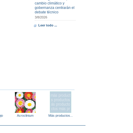
cambio climático y
gobernanza centrarán el
debate técnico
3/8/2026
Leer todo ...
ojo
Acroclinium
Más productos...