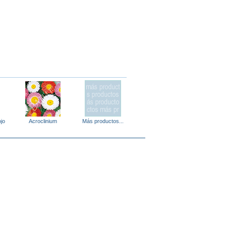
ojo
Acroclinium
Más productos...