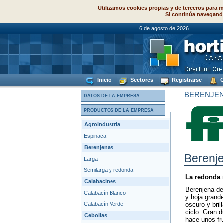
Utilizamos cookies propias y de terceros para m
Si continúa navegand
6 de agosto de
Inicio
Sectores
Registrarse
C
BERENJE
DATOS DE LA EMPRESA
PRODUCTOS DE LA EMPRESA
Agroindustria
Espinaca
Berenjenas
Berenj
Larga
Semilarga y redonda
La redonda 
Calabacines
Berenjena de
Calabacín Blanco
y hoja grande
Calabacín Verde
oscuro y bril
ciclo. Gran d
Cebollas
hace unos fr