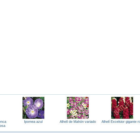
enca
Ipomea azul
Alhelí de Mahón variado
Alhelí Excelsior gigante r
cosa