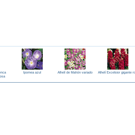
enca
Ipomea azul
Alhelí de Mahón variado
Alhelí Excelsior gigante r
cosa