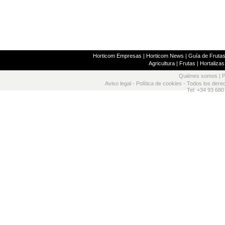
Horticom Empresas
|
Horticom News
|
Guía de Frutas
Agricultura
|
Frutas
|
Hortalizas
Quiénes somos
|
P
Aviso legal
-
Política de cookies
- Todos los dere
Tel: +34 93 680