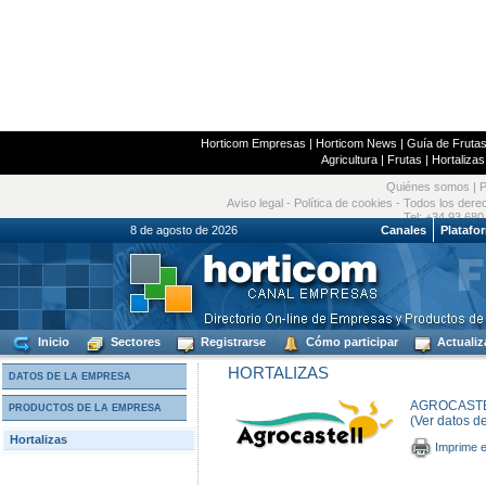
Horticom Empresas
|
Horticom News
|
Guía de Frutas
Agricultura
|
Frutas
|
Hortalizas
Quiénes somos
|
P
Aviso legal
-
Política de cookies
- Todos los dere
Tel: +34 93 680
8 de agosto de 2026
Canales
Platafo
Inicio
Sectores
Registrarse
Cómo participar
Actualiz
HORTALIZAS
DATOS DE LA EMPRESA
AGROCASTEL
PRODUCTOS DE LA EMPRESA
(Ver datos d
Hortalizas
Imprime e