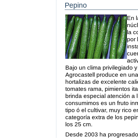
Pepino
En l
núcl
la c
por 
inst
cuen
acti
Bajo un clima privilegiado y
Agrocastell produce en un
hortalizas de excelente cali
tomates rama, pimientos it
brinda especial atención a 
consumimos es un fruto inma
tipo ó el cultivar, muy rico
categoría extra de los pepi
los 25 cm.
Desde 2003 ha progresado 