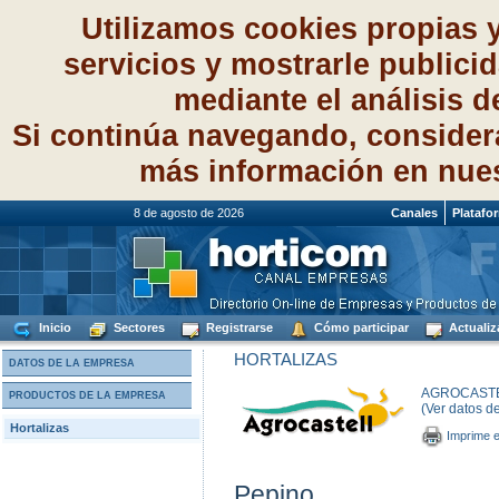
Utilizamos cookies propias 
servicios y mostrarle publici
mediante el análisis 
Si continúa navegando, consider
más información en nue
8 de agosto de 2026
Canales
Platafo
Inicio
Sectores
Registrarse
Cómo participar
Actualiz
HORTALIZAS
DATOS DE LA EMPRESA
AGROCASTEL
PRODUCTOS DE LA EMPRESA
(Ver datos d
Hortalizas
Imprime e
Pepino