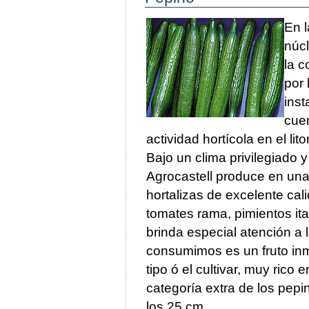
En l
núcl
la c
por 
inst
cuen
actividad hortícola en el litor
Bajo un clima privilegiado y
Agrocastell produce en un
hortalizas de excelente cali
tomates rama, pimientos it
brinda especial atención a 
consumimos es un fruto inma
tipo ó el cultivar, muy rico
categoría extra de los pepi
los 25 cm.