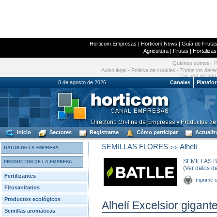
Horticom Empresas
|
Horticom News
|
Guía de Frutas
Agricultura
|
Frutas
|
Hortalizas
Quiénes somos
|
P
Aviso legal
-
Política de cookies
- Todos los dere
Tel: +34 93 680
8 de agosto de 2026
Canales
Platafo
Inicio
Sectores
Registrarse
Cómo participar
Actualiz
>>
SEMILLAS FLORES
Alhelí
DATOS DE LA EMPRESA
SEMILLAS BA
PRODUCTOS DE LA EMPRESA
(Ver datos d
Fertilizantes
Imprime e
Fitosanitarios
Productos ecológicos
Alhelí Excelsior gigante
Semillas aromáticas