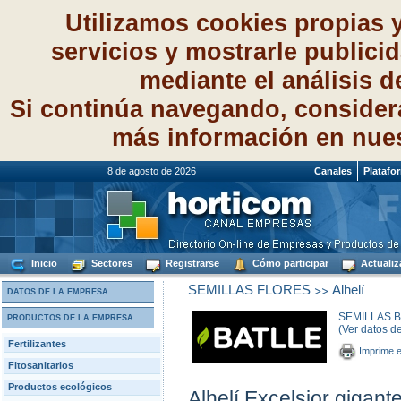
Utilizamos cookies propias 
servicios y mostrarle publici
mediante el análisis 
Si continúa navegando, consider
más información en nue
8 de agosto de 2026
Canales
Platafo
Inicio
Sectores
Registrarse
Cómo participar
Actualiz
>>
SEMILLAS FLORES
Alhelí
DATOS DE LA EMPRESA
SEMILLAS BA
PRODUCTOS DE LA EMPRESA
(Ver datos d
Fertilizantes
Imprime e
Fitosanitarios
Productos ecológicos
Alhelí Excelsior gigante