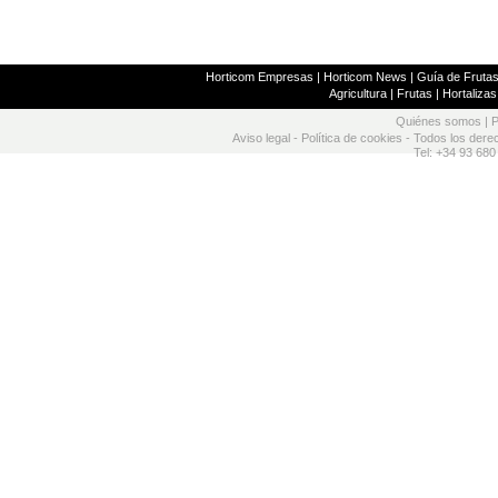
Horticom Empresas
|
Horticom News
|
Guía de Frutas
Agricultura
|
Frutas
|
Hortalizas
Quiénes somos
|
P
Aviso legal
-
Política de cookies
- Todos los dere
Tel: +34 93 680