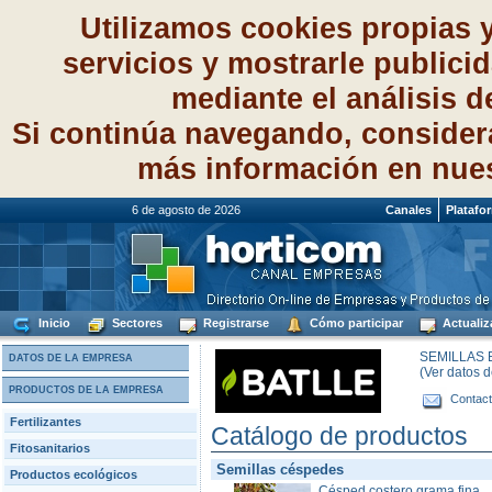
Utilizamos cookies propias 
servicios y mostrarle publici
mediante el análisis 
Si continúa navegando, consider
más información en nue
6 de agosto de 2026
Canales
Platafo
Inicio
Sectores
Registrarse
Cómo participar
Actualiz
SEMILLAS B
DATOS DE LA EMPRESA
(Ver datos 
PRODUCTOS DE LA EMPRESA
Contact
Fertilizantes
Catálogo de productos
Fitosanitarios
Semillas céspedes
Productos ecológicos
Césped costero grama fina