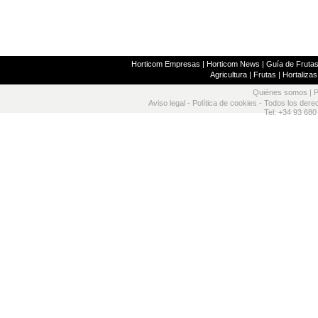
Horticom Empresas
|
Horticom News
|
Guía de Frutas
Agricultura
|
Frutas
|
Hortalizas
Quiénes somos
|
P
Aviso legal
-
Política de cookies
- Todos los dere
Tel: +34 93 680