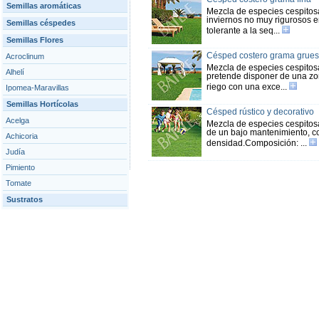
Semillas aromáticas
Mezcla de especies cespitosa
inviernos no muy rigurosos 
Semillas céspedes
tolerante a la seq...
Semillas Flores
Césped costero grama grue
Acroclinum
Mezcla de especies cespitosa
Alhelí
pretende disponer de una zo
riego con una exce...
Ipomea-Maravillas
Semillas Hortícolas
Césped rústico y decorativo
Acelga
Mezcla de especies cespitosa
de un bajo mantenimiento, co
Achicoria
densidad.Composición: ...
Judía
Pimiento
Tomate
Sustratos