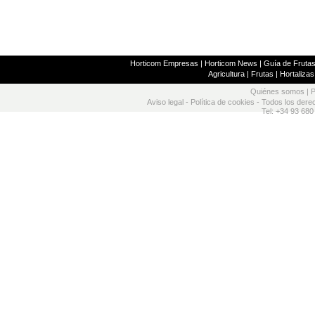
Horticom Empresas
|
Horticom News
|
Guía de Frutas
Agricultura
|
Frutas
|
Hortalizas
Quiénes somos
|
P
Aviso legal
-
Política de cookies
- Todos los dere
Tel: +34 93 680