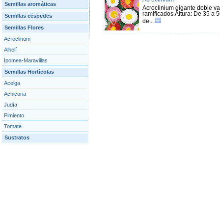
Semillas aromáticas
Acroclinium gigante doble var
ramificados.Altura: De 35 a 5
Semillas céspedes
de...
Semillas Flores
Acroclinum
Alhelí
Ipomea-Maravillas
Semillas Hortícolas
Acelga
Achicoria
Judía
Pimiento
Tomate
Sustratos