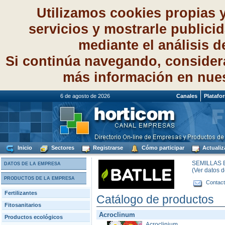
Utilizamos cookies propias 
servicios y mostrarle publici
mediante el análisis 
Si continúa navegando, consider
más información en nue
6 de agosto de 2026
Canales
Platafo
Inicio
Sectores
Registrarse
Cómo participar
Actualiz
SEMILLAS B
DATOS DE LA EMPRESA
(Ver datos 
PRODUCTOS DE LA EMPRESA
Contact
Fertilizantes
Catálogo de productos
Fitosanitarios
Acroclinum
Productos ecológicos
Acroclinium