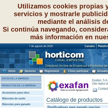
Utilizamos cookies propias 
servicios y mostrarle publici
mediante el análisis 
Si continúa navegando, consider
más información en nue
7 de agosto de 2026
Canales
Platafo
Inicio
Sectores
Registrarse
Cómo participar
Actualiz
DATOS DE LA EMPRESA
Exafan, S.A
(Ver datos 
PRODUCTOS DE LA EMPRESA
Contact
Accesorios para silos
Catálogo de productos
Básculas de suelo
Básculas para ganado
Dosificadores para ganado porcino