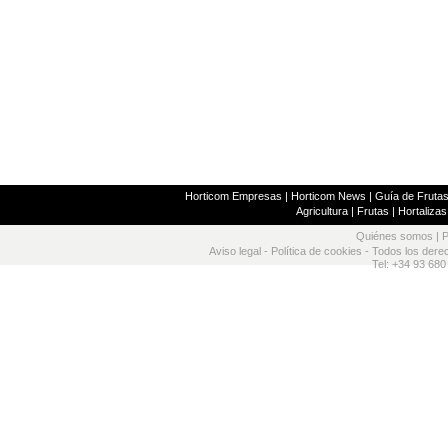
Horticom Empresas
|
Horticom News
|
Guía de Frutas
Agricultura
|
Frutas
|
Hortalizas
Quiénes somos
|
P
Aviso legal
-
Política de cookies
- Todos los dere
Tel: +34 93 680