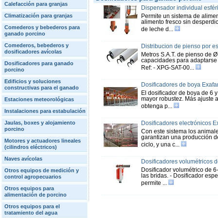
Calefacción para granjas
Dispensador individual esfér
Climatización para granjas
Permite un sistema de alimen
alimento fresco sin desperd
Comederos y bebederos para
de leche d...
ganado porcino
Comederos, bebederos y
Distribucion de pienso por es
dosificadores avícolas
Metros S.A.T. de pienso de 
capacidades para adaptarse a
Dosificadores para ganado
Ref: - XPG-SAT-00...
porcino
Edificios y soluciones
Dosificadores de boya Exafan 
constructivas para el ganado
El dosificador de boya de 6 y 
mayor robustez. Más ajuste a
Estaciones meteorológicas
obtenga p...
Instalaciones para estabulación
Jaulas, boxes y alojamiento
Dosificadores electrónicos E
porcino
Con este sistema los animale
garantizan una producción de
Motores y actuadores lineales
ciclo, y una c...
(cilindros eléctricos)
Naves avícolas
Dosificadores volumétricos d
Dosificador volumétrico de 6
Otros equipos de medición y
las bridas. - Dosificador es
control agropecuarios
permite ...
Otros equipos para
alimentación de porcino
Otros equipos para el
tratamiento del agua