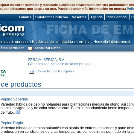
ejorar nuestros servicios y mostrarle publicidad relacionada con sus preferencias me
o, consideramos que acepta su uso. Puede obtener más información en nuestra
Polí
 2026
Canales
Plataforma Horticom
Nosotros
Agenda
Plan Editorial
P
ómo participar
Actualizar Datos
ZERAIM IBÉRICA, S.A.
(Ver datos de contacto de la empresa)
Contactar con la Empresa
 de productos
Pepino Soberbio
Variedad híbrida de pepino holandés para plantaciones medias de otoño, así co
planta es vigorosa y de color verde oscuro. Buen comportamiento frente temperatur
de fruto...
Pepino Regio
Variedad híbrida de pepino holandés con planta de entrenudos cortos y porte abie
producción en condiciones de altas temperaturas, con dos frutos por nudo en la c