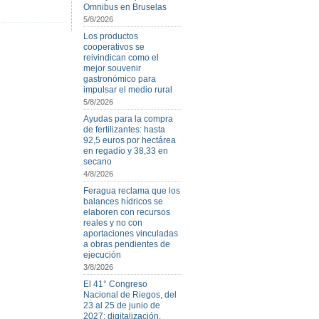
Omnibus en Bruselas
5/8/2026
Los productos
cooperativos se
reivindican como el
mejor souvenir
gastronómico para
impulsar el medio rural
5/8/2026
Ayudas para la compra
de fertilizantes: hasta
92,5 euros por hectárea
en regadío y 38,33 en
secano
4/8/2026
Feragua reclama que los
balances hídricos se
elaboren con recursos
reales y no con
aportaciones vinculadas
a obras pendientes de
ejecución
3/8/2026
El 41° Congreso
Nacional de Riegos, del
23 al 25 de junio de
2027: digitalización,