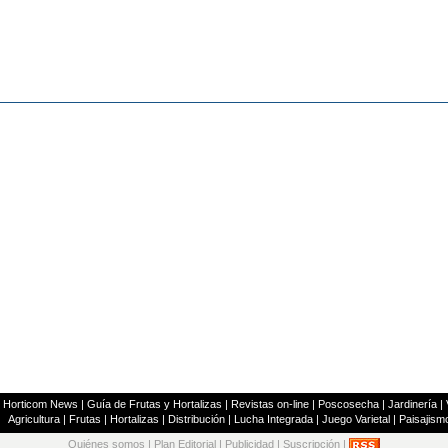
|
Horticom News
|
Guía de Frutas y Hortalizas
|
Revistas on-line
|
Poscosecha
|
Jardinería
|
Agricultura
|
Frutas
|
Hortalizas
|
Distribución
|
Lucha Integrada
|
Juego Varietal
|
Paisajism
Quiénes somos
|
Plan Editorial
|
Publicidad
|
Suscripción
|