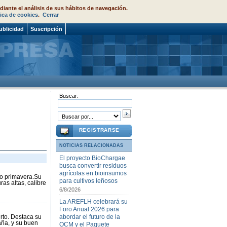
diante el análisis de sus hábitos de navegación.
tica de cookies
.
Cerrar
ublicidad
Suscripción
Buscar:
REGISTRARSE
NOTICIAS RELACIONADAS
El proyecto BioChargae
busca convertir residuos
agrícolas en bioinsumos
mo primavera.Su
para cultivos leñosos
as altas, calibre
6/8/2026
La AREFLH celebrará su
Foro Anual 2026 para
rto. Destaca su
abordar el futuro de la
aña, y su buen
OCM y el Paquete