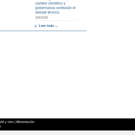
cambio climático y
gobernanza centrarán el
debate técnico
3/8/2026
Leer todo ...
Vid y vino
|
Alimentación
o