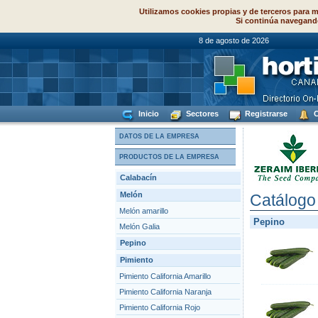
Utilizamos cookies propias y de terceros para m
Si continúa navegand
8 de agosto de
Inicio
Sectores
Registrarse
C
DATOS DE LA EMPRESA
PRODUCTOS DE LA EMPRESA
Calabacín
Melón
Catálogo
Melón amarillo
Pepino
Melón Galia
Pepino
Pimiento
Pimiento California Amarillo
Pimiento California Naranja
Pimiento California Rojo