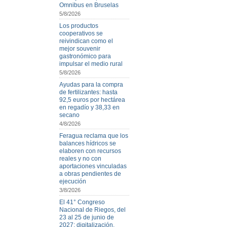
Omnibus en Bruselas
5/8/2026
Los productos
cooperativos se
reivindican como el
mejor souvenir
gastronómico para
impulsar el medio rural
5/8/2026
Ayudas para la compra
de fertilizantes: hasta
92,5 euros por hectárea
en regadío y 38,33 en
secano
4/8/2026
Feragua reclama que los
balances hídricos se
elaboren con recursos
reales y no con
aportaciones vinculadas
a obras pendientes de
ejecución
3/8/2026
El 41° Congreso
Nacional de Riegos, del
23 al 25 de junio de
2027: digitalización,