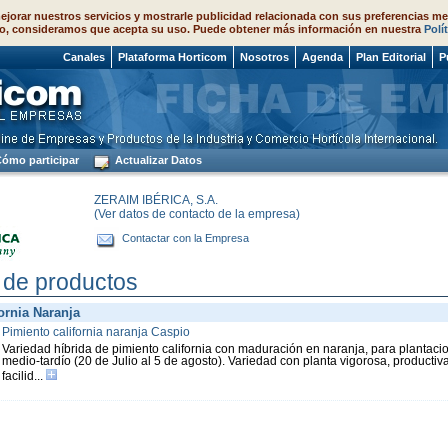
ejorar nuestros servicios y mostrarle publicidad relacionada con sus preferencias me
o, consideramos que acepta su uso. Puede obtener más información en nuestra
Polí
 2026
Canales
Plataforma Horticom
Nosotros
Agenda
Plan Editorial
P
ómo participar
Actualizar Datos
ZERAIM IBÉRICA, S.A.
(Ver datos de contacto de la empresa)
Contactar con la Empresa
 de productos
ornia Naranja
Pimiento california naranja Caspio
Variedad híbrida de pimiento california con maduración en naranja, para plantacio
medio-tardío (20 de Julio al 5 de agosto). Variedad con planta vigorosa, productiva
facilid...