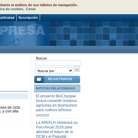
diante el análisis de sus hábitos de navegación.
tica de cookies
.
Cerrar
ublicidad
Suscripción
Buscar:
REGISTRARSE
NOTICIAS RELACIONADAS
El proyecto BioChargae
busca convertir residuos
agrícolas en bioinsumos
nes de ciclo
para cultivos leñosos
, y con alta
6/8/2026
La AREFLH celebrará su
Foro Anual 2026 para
abordar el futuro de la
OCM y el Paquete