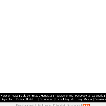
|
Horticom News
|
Guía de Frutas y Hortalizas
|
Revistas on-line
|
Poscosecha
|
Jardinería
|
Agricultura
|
Frutas
|
Hortalizas
|
Distribución
|
Lucha Integrada
|
Juego Varietal
|
Paisajism
Quiénes somos
|
Plan Editorial
|
Publicidad
|
Suscripción
|