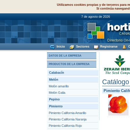
Utilizamos cookies propias y de terceros para m
Si continúa navegand
7 de agosto de
Inicio
Sectores
Registrarse
C
DATOS DE LA EMPRESA
PRODUCTOS DE LA EMPRESA
Calabacín
Melón
Catálogo
Melón amarillo
Pimiento Calif
Melón Galia
Pepino
Pimiento
Pimiento California Amarillo
Pimiento California Naranja
Pimiento California Rojo