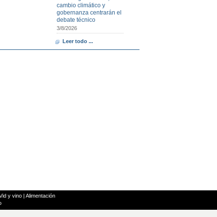
cambio climático y
gobernanza centrarán el
debate técnico
3/8/2026
Leer todo ...
Vid y vino
|
Alimentación
o