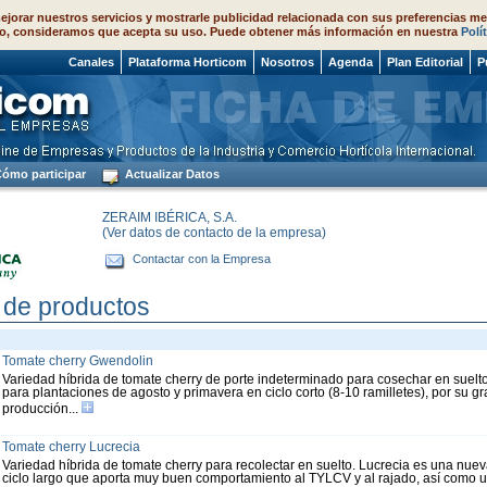
ejorar nuestros servicios y mostrarle publicidad relacionada con sus preferencias me
o, consideramos que acepta su uso. Puede obtener más información en nuestra
Polí
 2026
Canales
Plataforma Horticom
Nosotros
Agenda
Plan Editorial
P
ómo participar
Actualizar Datos
ZERAIM IBÉRICA, S.A.
(Ver datos de contacto de la empresa)
Contactar con la Empresa
 de productos
Tomate cherry Gwendolin
Variedad híbrida de tomate cherry de porte indeterminado para cosechar en sue
para plantaciones de agosto y primavera en ciclo corto (8-10 ramilletes), por su gr
producción...
Tomate cherry Lucrecia
Variedad híbrida de tomate cherry para recolectar en suelto. Lucrecia es una nue
ciclo largo que aporta muy buen comportamiento al TYLCV y al rajado, así como 