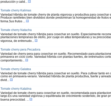
producción y calid...
Tomate cherry Kalimas
Variedad híbrida de tomate cherry de planta vigorosa y productiva para cosechar e
Produce ramilletes bien divididos donde predominan la homogeneidad de frutos en
forma.Sus frutos ...
Tomate cherry Natacha
Variedad de tomate cherry híbrida para cosechar en suelto. Especialmente reco
plantaciones tempranas de otoño, por cuaje en altas temperaturas y su precocida
vigorosa, de entrenudo...
Tomate cherry pera Pecadora
Variedad de cherry pera para cosechar en suelto. Recomendado para plantacione
primavera en ciclo corto. Variedad híbrida con plantas fuertes, de entrenudos cort
comportamiento...
Tomate cherry Galatea
Variedad de tomate cherry híbrida para cosechar en suelto. Para cultivar tanto en 
como en primavera-verano. Variedad híbrida de planta productiva, fuerte y airead
divid...
Tomate cherry Katalina
Variedad de tomate cherry para cosechar en suelto, recomendada para plantacion
largo.Es una variedad vigorosa y equilibrada de crecimiento sostenido, de gran p
buena precocidad. ...