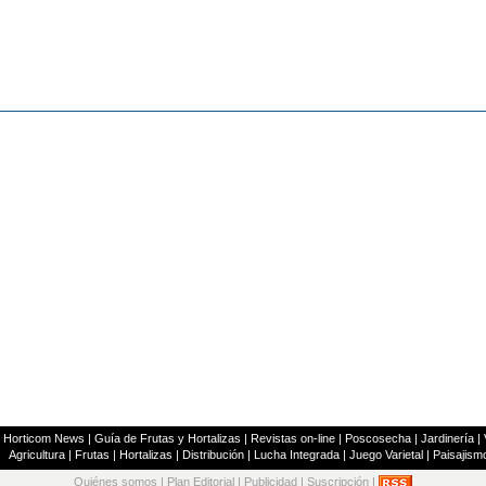
|
Horticom News
|
Guía de Frutas y Hortalizas
|
Revistas on-line
|
Poscosecha
|
Jardinería
|
Agricultura
|
Frutas
|
Hortalizas
|
Distribución
|
Lucha Integrada
|
Juego Varietal
|
Paisajism
Quiénes somos
|
Plan Editorial
|
Publicidad
|
Suscripción
|