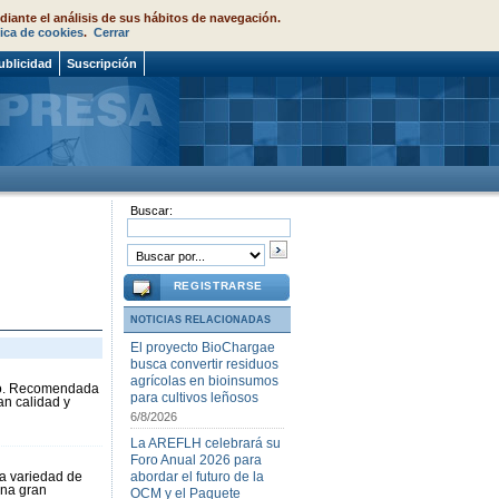
diante el análisis de sus hábitos de navegación.
tica de cookies
.
Cerrar
ublicidad
Suscripción
Buscar:
REGISTRARSE
NOTICIAS RELACIONADAS
El proyecto BioChargae
busca convertir residuos
agrícolas en bioinsumos
lto. Recomendada
para cultivos leñosos
an calidad y
6/8/2026
La AREFLH celebrará su
Foro Anual 2026 para
va variedad de
abordar el futuro de la
una gran
OCM y el Paquete