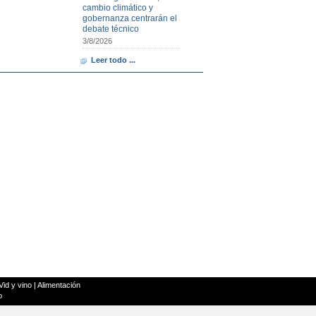
cambio climático y
gobernanza centrarán el
debate técnico
3/8/2026
Leer todo ...
Vid y vino
|
Alimentación
o