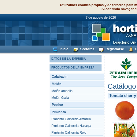
Utilizamos cookies propias y de terceros para m
Si continúa navegand
7 de agosto de
Inicio
Sectores
Registrarse
C
DATOS DE LA EMPRESA
PRODUCTOS DE LA EMPRESA
Calabacín
Melón
Catálogo
Melón amarillo
Tomate cherry
Melón Galia
Pepino
Pimiento
Pimiento California Amarillo
Pimiento California Naranja
Pimiento California Rojo