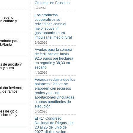
Omnibus en Bruselas
5/8/2026
Los productos
n suelto.
cooperativos se
 calibre y
reivindican como el
mejor souvenir
gastronómico para
impulsar el medio rural
mendada para
5/8/2026
d.Planta
Ayudas para la compra
de fertilizantes: hasta
92,5 euros por hectárea
en regadío y 38,33 en
s de agosto y
secano
os y buen
4/8/2026
Feragua reclama que los
balances hídricos se
otoño-invierno,
elaboren con recursos
a, de ramos
reales y no con
aportaciones vinculadas
a obras pendientes de
ejecución
es de ciclo
3/8/2026
roducción y
El 41° Congreso
Nacional de Riegos, del
23 al 25 de junio de
2027: digitalización,