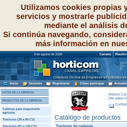
Utilizamos cookies propias 
servicios y mostrarle publici
mediante el análisis 
Si continúa navegando, consider
más información en nue
9 de agosto de 2026
Canales
Platafo
Inicio
Sectores
Registrarse
Cómo participar
Actualiz
DATOS DE LA EMPRESA
Antonio Carr
(Ver datos 
PRODUCTOS DE LA EMPRESA
Contact
Cabinas para maquinaria
agricola
Catálogo de productos
Tractores (36 a 80 CV)
Tractores de cadenas
Tractores (81 a 130 CV)