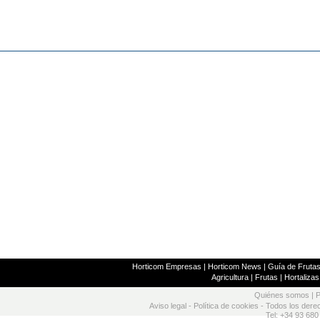
Horticom Empresas
|
Horticom News
|
Guía de Frutas
Agricultura
|
Frutas
|
Hortalizas
Quiénes somos
|
P
Aviso legal
-
Política de cookies
- Todos los dere
Tel: +34 93 680